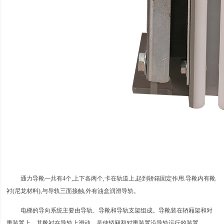
通力导靴一共有4个,上下各两个,卡在轨道上,起到轿箱固定作用.导靴内有靴
衬(尼龙材料),与导轨三面接触,外有油盒润滑导轨。
电梯的导向系统主要由导轨、导靴和导轨支架组成。导靴装在轿厢架和对
重装置上，其靴衬在导轨上滑动，是使轿厢和对重装置沿导轨运行的装置。